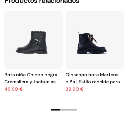
Productos relacionados
Bota niña Chicco negra |
Gioseppo bota Martens
Bo
Cremallera y tachuelas
niña | Estilo rebelde para
t
días especiales
y 
49,90 €
39,90 €
4
a