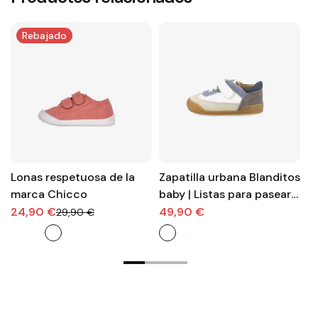
Rebajado
Lonas respetuosa de la
Zapatilla urbana Blanditos
Z
marca Chicco
baby | Listas para pasear y
b
conquistar el parque
se
24,90 €
49,90 €
3
29,90 €