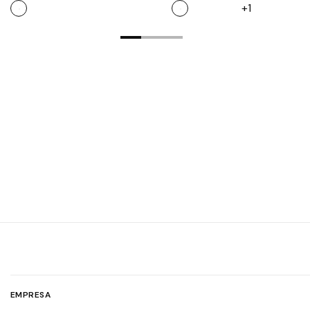
suela flexible
+1
EMPRESA