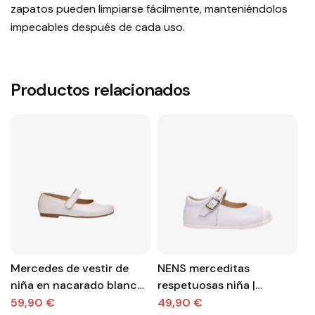
zapatos pueden limpiarse fácilmente, manteniéndolos
impecables después de cada uso.
Productos relacionados
Mercedes de vestir de
NENS merceditas
M
niña en nacarado blanco
respetuosas niña |
ni
con velcro.
Blancas con hebilla y
59,90 €
49,90 €
5