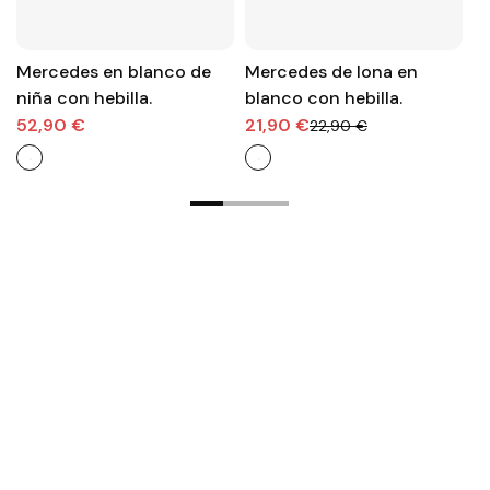
Mercedes en blanco de
Mercedes de lona en
M
niña con hebilla.
blanco con hebilla.
n
c
52,90 €
21,90 €
5
22,90 €