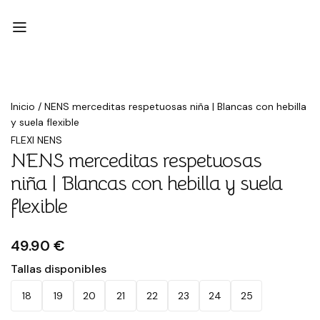
Inicio
/
NENS merceditas respetuosas niña | Blancas con hebilla
y suela flexible
FLEXI NENS
NENS merceditas respetuosas
niña | Blancas con hebilla y suela
flexible
49.90 €
Tallas disponibles
18
19
20
21
22
23
24
25