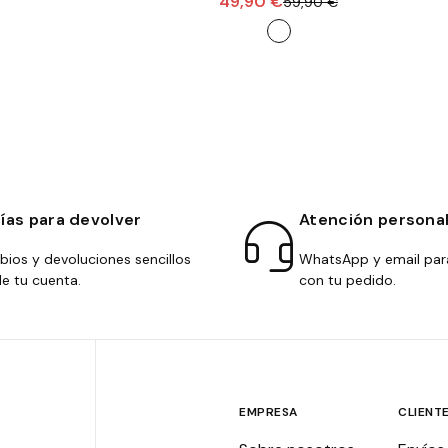
49,90 €
59,90 €
días para devolver
Atención persona
ios y devoluciones sencillos
WhatsApp y email par
e tu cuenta.
con tu pedido.
EMPRESA
CLIENT