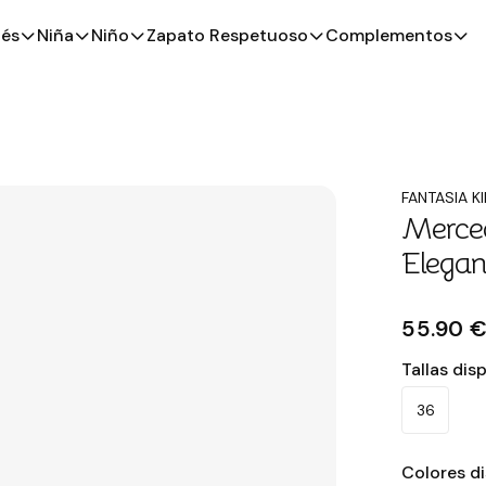
és
Niña
Niño
Zapato Respetuoso
Complementos
FANTASIA K
Merced
Elegan
55.90 
Tallas dis
36
Colores d