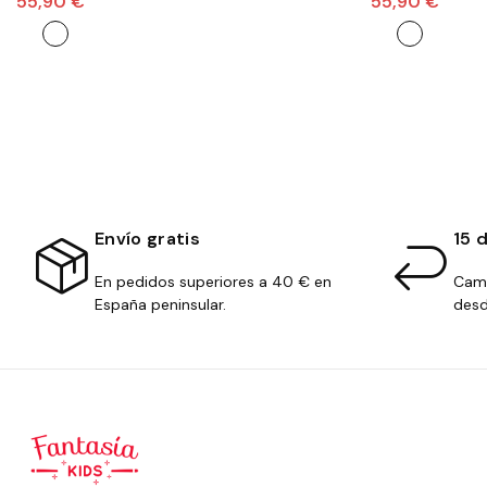
55,90 €
55,90 €
Envío gratis
15 
En pedidos superiores a 40 € en
Camb
España peninsular.
desd