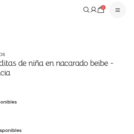
0
IDS
itas de niña en nacarado beibe -
cia
€
ponibles
isponibles