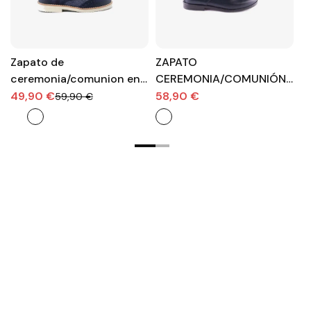
Zapato de
ZAPATO
M
ceremonia/comunion en
CEREMONIA/COMUNIÓN
n
ante y lino azul con
DE PIEL CON CORDÓN
he
49,90 €
58,90 €
5
59,90 €
cordones.