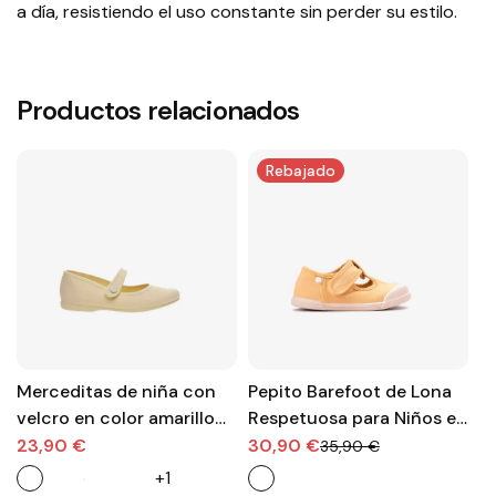
a día, resistiendo el uso constante sin perder su estilo.
Productos relacionados
Rebajado
Merceditas de niña con
Pepito Barefoot de Lona
S
velcro en color amarillo
Respetuosa para Niños en
un
de Batila
color amarillo – Marca
de
23,90 €
30,90 €
4
35,90 €
Igor
+1