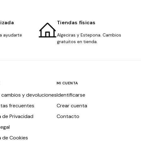
lizada
Tiendas físicas
a ayudarte
Algeciras y Estepona. Cambios
gratuitos en tienda.
E
MI CUENTA
, cambios y devoluciones
Identificarse
tas frecuentes
Crear cuenta
a de Privacidad
Contacto
Legal
ca de Cookies