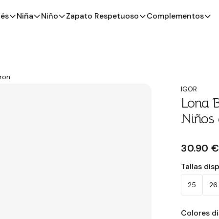
és
Niña
Niño
Zapato Respetuoso
Complementos
rron
IGOR
Lona B
Niños 
30.90 
Tallas dis
25
26
Colores d