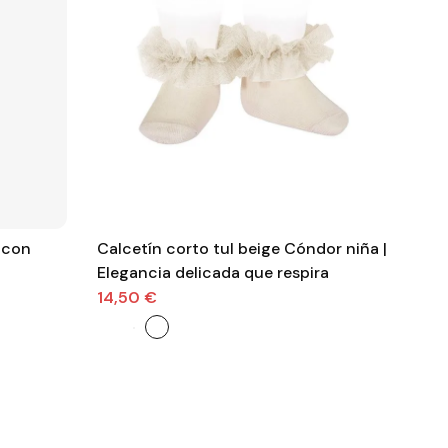
 con
Calcetín corto tul beige Cóndor niña |
Bota Chi
Elegancia delicada que respira
aga
14,50 €
43