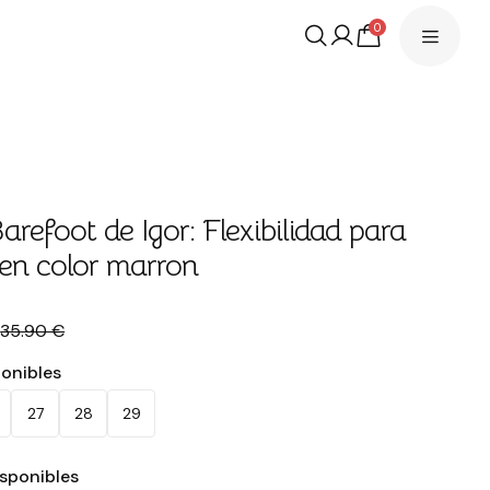
0
arefoot de Igor: Flexibilidad para
en color marron
€
35.90 €
ponibles
27
28
29
isponibles