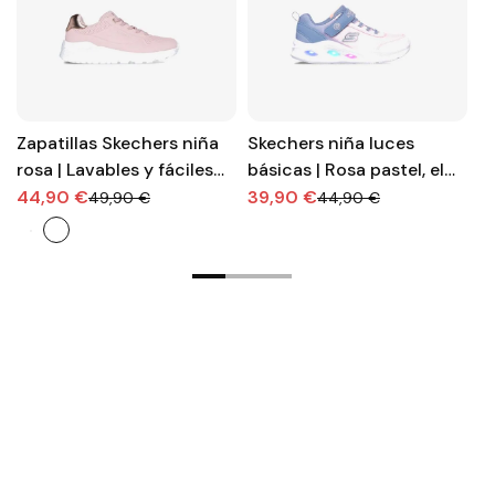
Zapatillas Skechers niña
Skechers niña luces
S
rosa | Lavables y fáciles
básicas | Rosa pastel, el
c
de poner
zapato del día a día
c
44,90 €
39,90 €
3
49,90 €
44,90 €