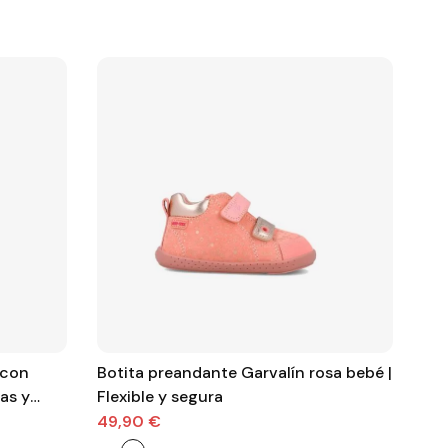
 con
Botita preandante Garvalín rosa bebé |
Botita
tas y
Flexible y segura
pas
gua
49,90 €
52