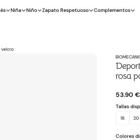
és
Niña
Niño
Zapato Respetuoso
Complementos
 velcro
BIOMECANI
Deport
rosa p
53.90 
Tallas dis
18
20
Colores d