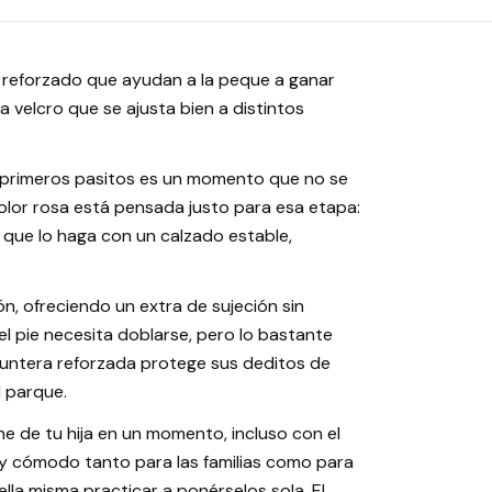
n reforzado que ayudan a la peque a ganar
ra velcro que se ajusta bien a distintos
us primeros pasitos es un momento que no se
olor rosa está pensada justo para esa etapa:
 que lo haga con un calzado estable,
lón, ofreciendo un extra de sujeción sin
el pie necesita doblarse, pero lo bastante
untera reforzada protege sus deditos de
l parque.
ne de tu hija en un momento, incluso con el
uy cómodo tanto para las familias como para
ella misma practicar a ponérselos sola. El