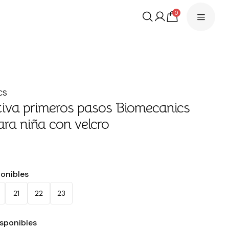
0
CS
iva primeros pasos Biomecanics
ara niña con velcro
€
ponibles
21
22
23
isponibles