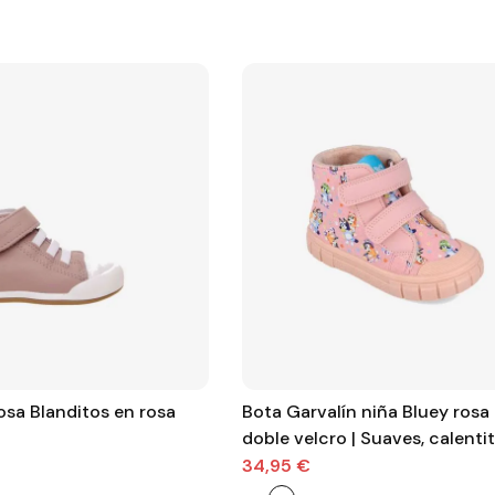
sa Blanditos en rosa
Bota Garvalín niña Bluey rosa
doble velcro | Suaves, calenti
llenas de magia
34,95 €