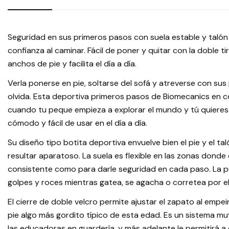
Seguridad en sus primeros pasos con suela estable y taló
confianza al caminar. Fácil de poner y quitar con la doble ti
anchos de pie y facilita el día a día.
Verla ponerse en pie, soltarse del sofá y atreverse con s
olvida. Esta deportiva primeros pasos de Biomecanics en c
cuando tu peque empieza a explorar el mundo y tú quieres
cómodo y fácil de usar en el día a día.
Su diseño tipo botita deportiva envuelve bien el pie y el ta
resultar aparatoso. La suela es flexible en las zonas donde 
consistente como para darle seguridad en cada paso. La p
golpes y roces mientras gatea, se agacha o corretea por e
El cierre de doble velcro permite ajustar el zapato al empei
pie algo más gordito típico de esta edad. Es un sistema m
las educadoras en guardería, y más adelante le permitirá a 