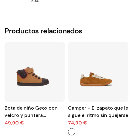
Productos relacionados
Bota de niño Geox con
Camper – El zapato que le
S
velcro y puntera
sigue el ritmo sin quejarse
b
reforzada.
c
49,90 €
74,90 €
3