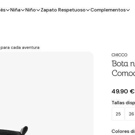
és
Niña
Niño
Zapato Respetuoso
Complementos
o para cada aventura
CHICCO
Bota n
Comodi
49.90 €
Tallas dis
25
26
Colores d