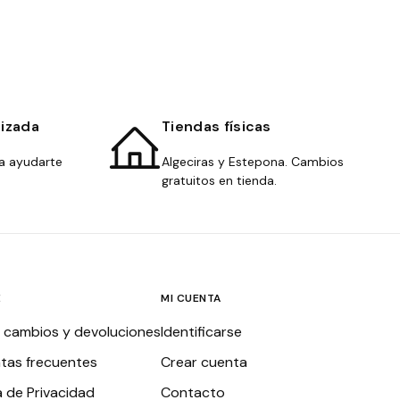
lizada
Tiendas físicas
a ayudarte
Algeciras y Estepona. Cambios
gratuitos en tienda.
E
MI CUENTA
, cambios y devoluciones
Identificarse
tas frecuentes
Crear cuenta
a de Privacidad
Contacto