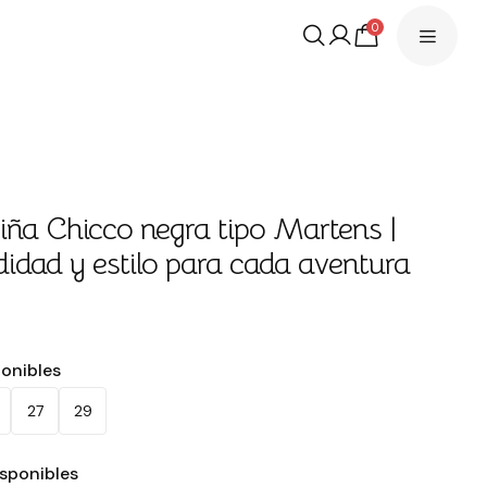
0
iña Chicco negra tipo Martens |
dad y estilo para cada aventura
ponibles
27
29
isponibles