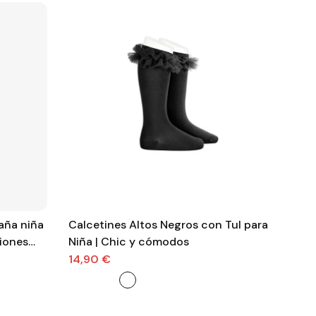
aña niña
Calcetines Altos Negros con Tul para
San
iones
Niña | Chic y cómodos
Gar
14,90 €
29