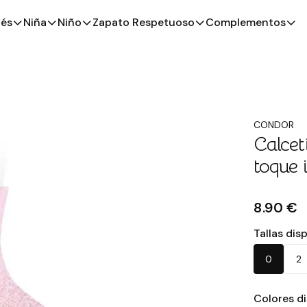
és
Niña
Niño
Zapato Respetuoso
Complementos
CONDOR
Calcet
toque i
8.90 €
Tallas dis
0
2
Colores d