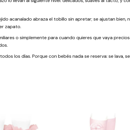
zo lo llevan al siguiente nivel: delicados, suaves al tacto, 
ido acanalado abraza el tobillo sin apretar; se ajustan bien, 
ier zapato.
amiliares o simplemente para cuando quieres que vaya precios
dos.
os los días. Porque con bebés nada se reserva: se lava, se us