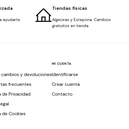
lizada
Tiendas físicas
a ayudarte
Algeciras y Estepona. Cambios
gratuitos en tienda.
E
MI CUENTA
, cambios y devoluciones
Identificarse
tas frecuentes
Crear cuenta
a de Privacidad
Contacto
Legal
ca de Cookies