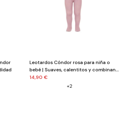
óndor
Leotardos Cóndor rosa para niña o
Laz
didad
bebé | Suaves, calentitos y combinan
beb
con todo
14,90 €
4,
+2