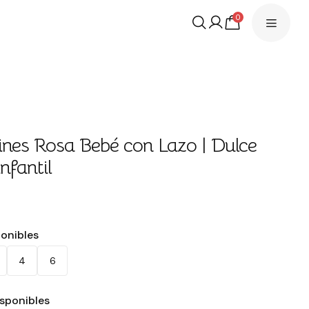
0
ines Rosa Bebé con Lazo | Dulce
nfantil
ponibles
4
6
isponibles