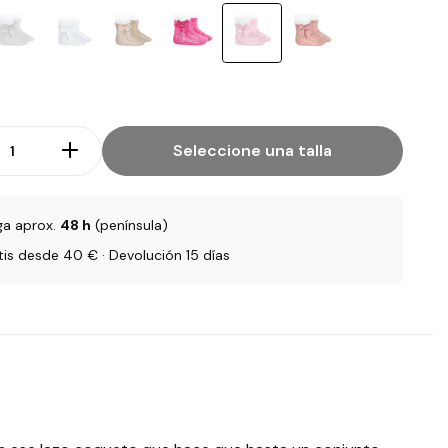
Seleccione una talla
ga aprox.
48 h
(península)
tis desde 40 € · Devolución 15 días