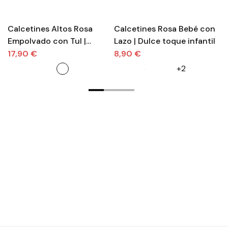
Calcetines Altos Rosa
Calcetines Rosa Bebé con
C
Empolvado con Tul |
Lazo | Dulce toque infantil
c
Dulzura y estilo
f
17,90 €
8,90 €
9
+2