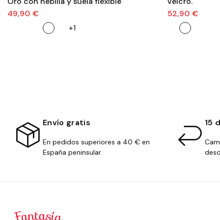
Oro con hebilla y suela flexible
velcro.
49,90 €
52,90 €
+1
Envío gratis
15 
En pedidos superiores a 40 € en
Camb
España peninsular.
desd