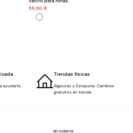
velcro para niñas.
VE
59,90 €
39
lizada
Tiendas físicas
a ayudarte
Algeciras y Estepona. Cambios
gratuitos en tienda.
E
MI CUENTA