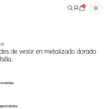
0
IDS
es de vestir en metalizado dorado
illa.
ponibles
isponibles