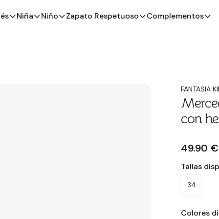
és
Niña
Niño
Zapato Respetuoso
Complementos
FANTASIA K
Merced
con heb
49.90 €
Tallas dis
34
Colores d