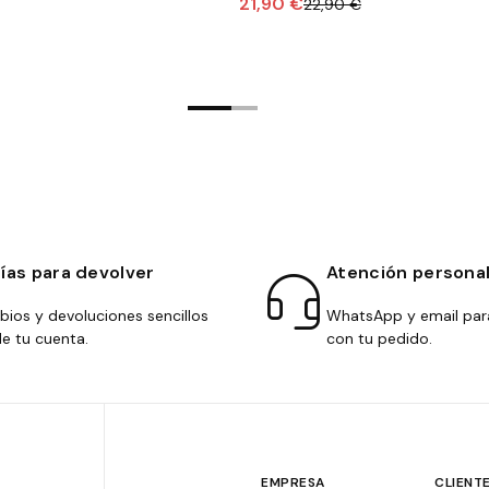
21,90 €
22,90 €
días para devolver
Atención persona
ios y devoluciones sencillos
WhatsApp y email par
e tu cuenta.
con tu pedido.
EMPRESA
CLIENT