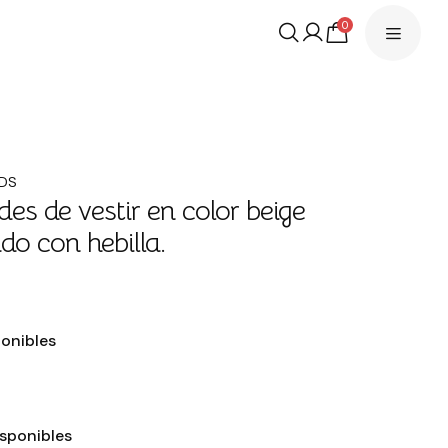
0
IDS
es de vestir en color beige
do con hebilla.
ponibles
isponibles