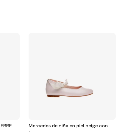
IERRE
Mercedes de niña en piel beige con
ME