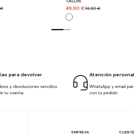
TALON
49,90 €
 €
74,90 €
días para devolver
Atención persona
ios y devoluciones sencillos
WhatsApp y email par
e tu cuenta.
con tu pedido.
EMPRESA
CLIENT