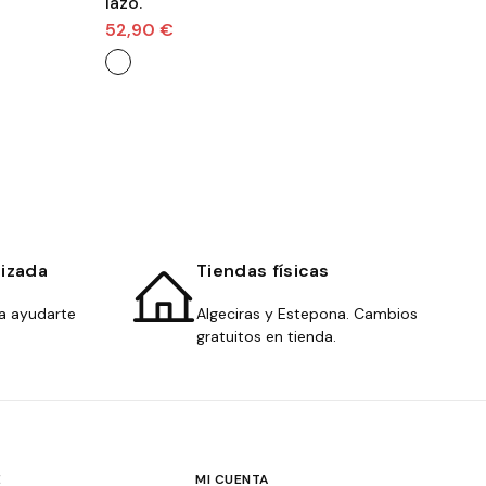
lazo.
VE
52,90 €
21
lizada
Tiendas físicas
a ayudarte
Algeciras y Estepona. Cambios
gratuitos en tienda.
E
MI CUENTA