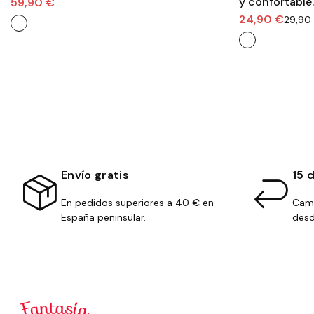
y confortable.
59,90 €
24,90 €
29,90
Envío gratis
15 
En pedidos superiores a 40 € en
Camb
España peninsular.
desd