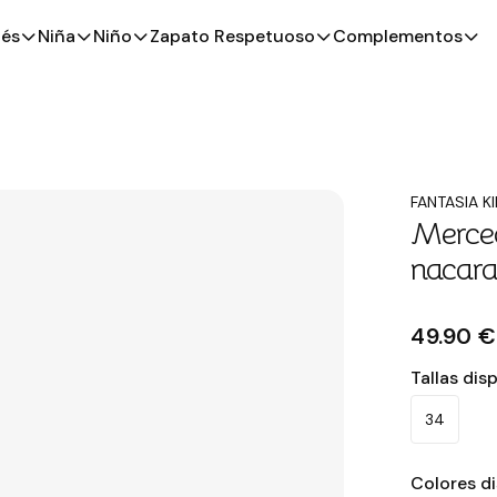
és
Niña
Niño
Zapato Respetuoso
Complementos
FANTASIA K
Merced
nacara
49.90 €
Tallas dis
34
Colores d