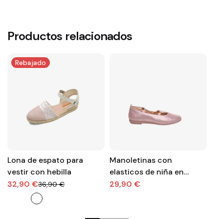
Productos relacionados
Rebajado
Lona de espato para
Manoletinas con
M
vestir con hebilla
elasticos de niña en
he
metalizado rosa
32,90 €
29,90 €
1
36,90 €