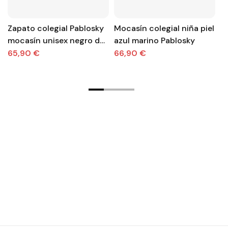
Zapato colegial Pablosky
Mocasín colegial niña piel
Ca
mocasín unisex negro de
azul marino Pablosky
E
piel
el
65,90 €
66,90 €
7