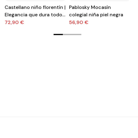
Castellano niño florentín |
Pablosky Mocasín
M
Elegancia que dura todo
colegial niña piel negra
a
el día
72,90 €
56,90 €
6