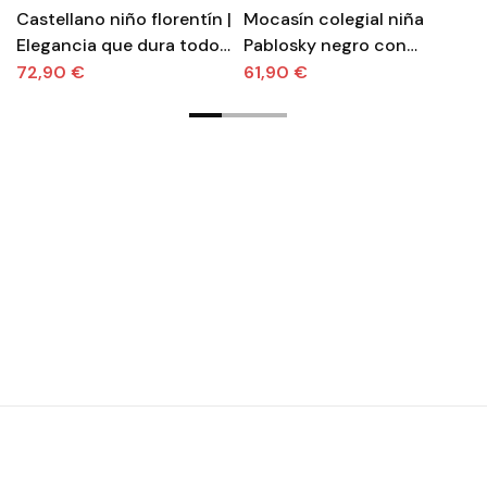
Castellano niño florentín |
Mocasín colegial niña
Z
Elegancia que dura todo
Pablosky negro con
m
el día
flecos
pi
72,90 €
61,90 €
6