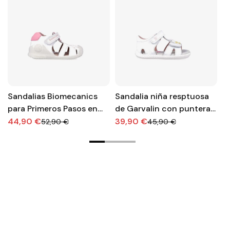
Sandalias Biomecanics
Sandalia niña resptuosa
P
para Primeros Pasos en
de Garvalin con puntera
e
color blanco
descubierta
fl
44,90 €
39,90 €
4
52,90 €
45,90 €