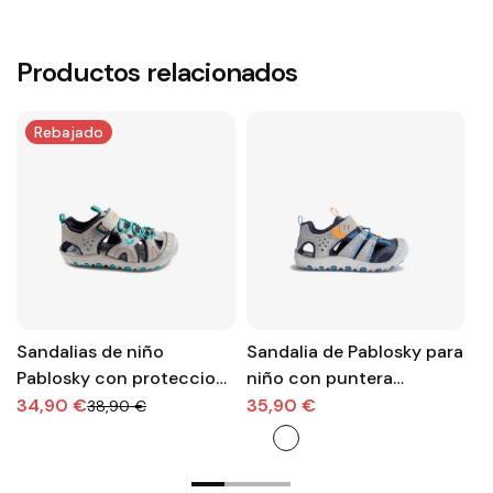
Productos relacionados
Rebajado
Sandalias de niño
Sandalia de Pablosky para
L
Pablosky con proteccion
niño con puntera
m
en la punta y velcro
reforzada y velcro
34,90 €
35,90 €
2
38,90 €