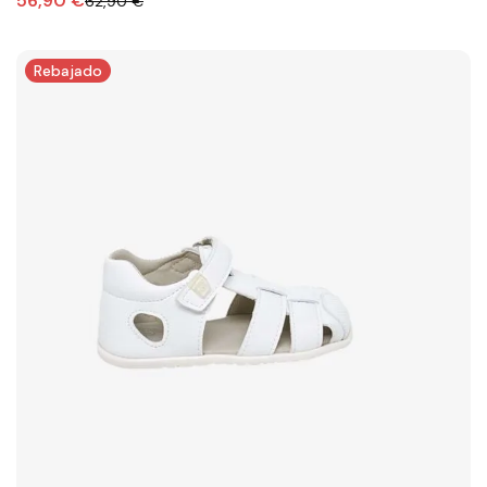
56,90 €
62,90 €
Rebajado