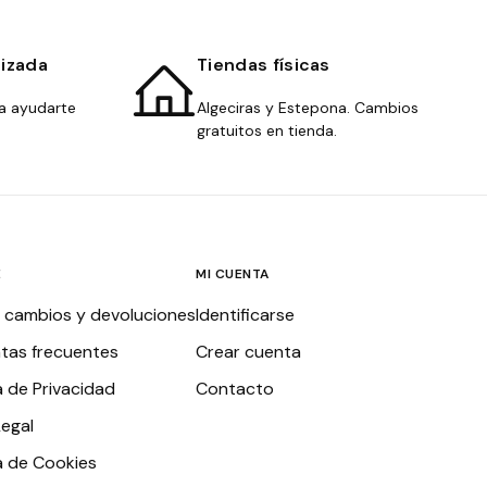
lizada
Tiendas físicas
a ayudarte
Algeciras y Estepona. Cambios
gratuitos en tienda.
E
MI CUENTA
, cambios y devoluciones
Identificarse
tas frecuentes
Crear cuenta
a de Privacidad
Contacto
Legal
ca de Cookies