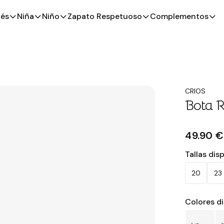
és
Niña
Niño
Zapato Respetuoso
Complementos
CRIOS
Bota R
49.90 €
Tallas dis
20
23
Colores d