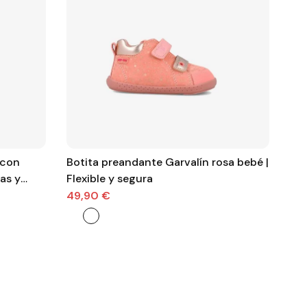
 con
Botita preandante Garvalín rosa bebé |
Botita
tas y
Flexible y segura
pas
gua
49,90 €
52