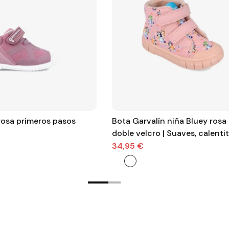
osa primeros pasos
Bota Garvalín niña Bluey rosa
doble velcro | Suaves, calenti
llenas de magia
34,95 €