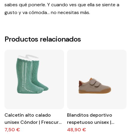
sabes qué ponerle. Y cuando ves que ella se siente a
gusto y va cómoda… no necesitas más.
Productos relacionados
Calcetín alto calado
Blanditos deportivo
L
unisex Cóndor | Frescura
respetuoso unisex |
R
y estilo para cualquier
Guardería con velcro
c
7,50 €
48,90 €
3